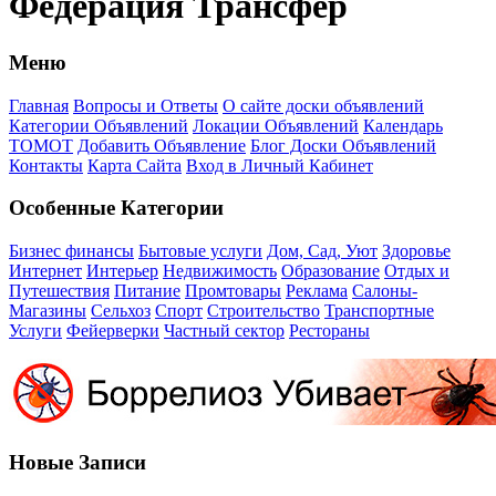
Федерация Трансфер
Меню
Главная
Вопросы и Ответы
О сайте доски объявлений
Категории Объявлений
Локации Объявлений
Календарь
ТОМОТ
Добавить Объявление
Блог Доски Объявлений
Контакты
Карта Сайта
Вход в Личный Кабинет
Особенные Категории
Бизнес финансы
Бытовые услуги
Дом, Сад, Уют
Здоровье
Интернет
Интерьер
Недвижимость
Образование
Отдых и
Путешествия
Питание
Промтовары
Реклама
Салоны-
Магазины
Сельхоз
Спорт
Строительство
Транспортные
Услуги
Фейерверки
Частный сектор
Рестораны
Новые Записи