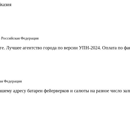
бхазия
ть Российская Федерация
е. Лучшее агентство города по версии УПН-2024. Оплата по фак
кая Федерация
шему адресу батареи фейерверков и салюты на разное число за