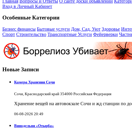
Главная
Вопросы и Ответы
О сайте доски объявлений
Категор
Вход в Личный Кабинет
Особенные Категории
Бизнес финансы
Бытовые услуги
Дом, Сад, Уют
Здоровье
Инте
Спорт
Строительство
Транспортные Услуги
Фейерверки
Частн
Новые Записи
Камера Хранения Сочи
Сочи, Краснодарский край 354000 Российская Федерация
Хранение вещей на автовокзале Сочи и жд станции по д
06-08-2026 20:49
Винодельня «Отырба»