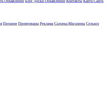
ть Объявление
Блог Доски Объявлений
Контакты
Карта Сайта
я
Питание
Промтовары
Реклама
Салоны-Магазины
Сельхоз