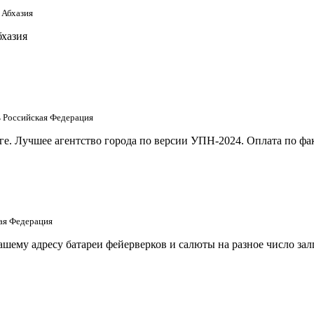
 Абхазия
бхазия
ть Российская Федерация
е. Лучшее агентство города по версии УПН-2024. Оплата по фак
кая Федерация
шему адресу батареи фейерверков и салюты на разное число за