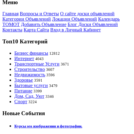
Меню
Главная
Вопросы и Ответы
О сайте доски объявлений
Категории Объявлений
Локации Объявлений
Календарь
ТОМОТ
Добавить Объявление
Блог Доски Объявлений
Контакты
Карта Сайта
Вход в Личный Кабинет
Топ10 Категорий
Бизнес финансы
12812
Интернет
4043
Транспортные Услуги
3671
Строительство
3607
Недвижимость
3596
Здоровье
3591
Бытовые услуги
3479
Питание
3399
Дом, Сад, Уют
3346
Спорт
3224
Новые События
Курсы seo изображения и фотографии.