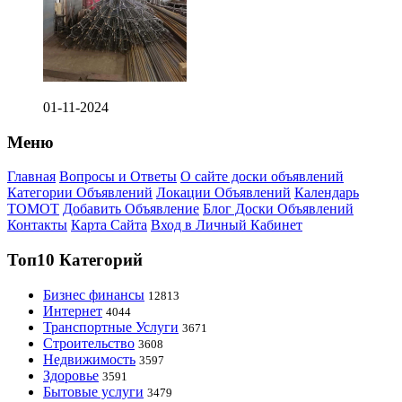
01-11-2024
Меню
Главная
Вопросы и Ответы
О сайте доски объявлений
Категории Объявлений
Локации Объявлений
Календарь
ТОМОТ
Добавить Объявление
Блог Доски Объявлений
Контакты
Карта Сайта
Вход в Личный Кабинет
Топ10 Категорий
Бизнес финансы
12813
Интернет
4044
Транспортные Услуги
3671
Строительство
3608
Недвижимость
3597
Здоровье
3591
Бытовые услуги
3479