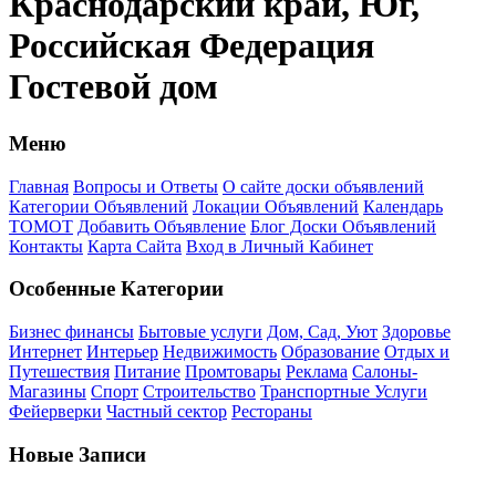
Краснодарский край, Юг,
Российская Федерация
Гостевой дом
Меню
Главная
Вопросы и Ответы
О сайте доски объявлений
Категории Объявлений
Локации Объявлений
Календарь
ТОМОТ
Добавить Объявление
Блог Доски Объявлений
Контакты
Карта Сайта
Вход в Личный Кабинет
Особенные Категории
Бизнес финансы
Бытовые услуги
Дом, Сад, Уют
Здоровье
Интернет
Интерьер
Недвижимость
Образование
Отдых и
Путешествия
Питание
Промтовары
Реклама
Салоны-
Магазины
Спорт
Строительство
Транспортные Услуги
Фейерверки
Частный сектор
Рестораны
Новые Записи