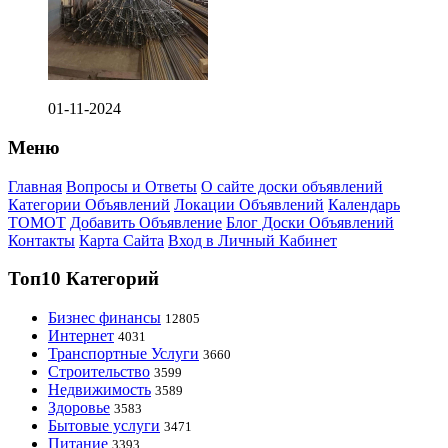
01-11-2024
Меню
Главная
Вопросы и Ответы
О сайте доски объявлений
Категории Объявлений
Локации Объявлений
Календарь
ТОМОТ
Добавить Объявление
Блог Доски Объявлений
Контакты
Карта Сайта
Вход в Личный Кабинет
Топ10 Категорий
Бизнес финансы
12805
Интернет
4031
Транспортные Услуги
3660
Строительство
3599
Недвижимость
3589
Здоровье
3583
Бытовые услуги
3471
Питание
3393