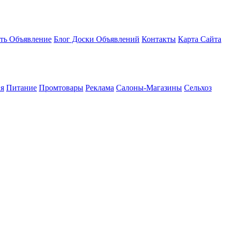
ть Объявление
Блог Доски Объявлений
Контакты
Карта Сайта
я
Питание
Промтовары
Реклама
Салоны-Магазины
Сельхоз