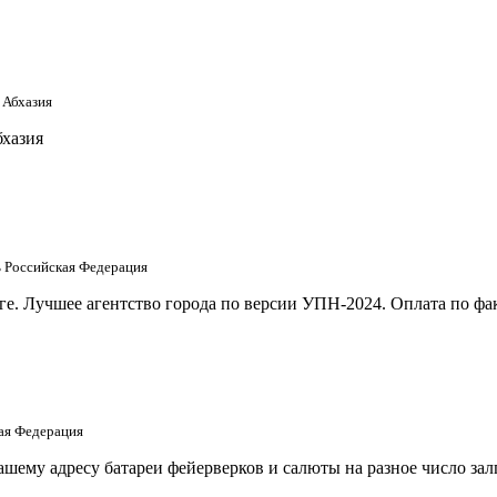
 Абхазия
бхазия
ть Российская Федерация
е. Лучшее агентство города по версии УПН-2024. Оплата по фак
кая Федерация
шему адресу батареи фейерверков и салюты на разное число за