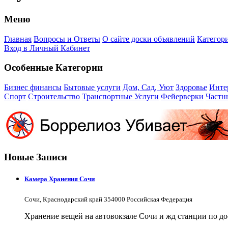
Меню
Главная
Вопросы и Ответы
О сайте доски объявлений
Категор
Вход в Личный Кабинет
Особенные Категории
Бизнес финансы
Бытовые услуги
Дом, Сад, Уют
Здоровье
Инте
Спорт
Строительство
Транспортные Услуги
Фейерверки
Частн
Новые Записи
Камера Хранения Сочи
Сочи, Краснодарский край 354000 Российская Федерация
Хранение вещей на автовокзале Сочи и жд станции по д