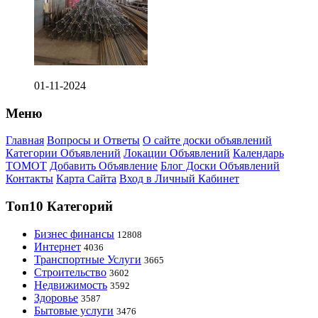
01-11-2024
Меню
Главная
Вопросы и Ответы
О сайте доски объявлений
Категории Объявлений
Локации Объявлений
Календарь
ТОМОТ
Добавить Объявление
Блог Доски Объявлений
Контакты
Карта Сайта
Вход в Личный Кабинет
Топ10 Категорий
Бизнес финансы
12808
Интернет
4036
Транспортные Услуги
3665
Строительство
3602
Недвижимость
3592
Здоровье
3587
Бытовые услуги
3476