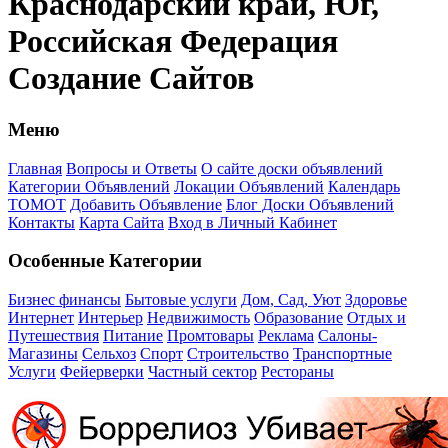
Краснодарский край, Юг,
Российская Федерация
Создание Сайтов
Меню
Главная
Вопросы и Ответы
О сайте доски объявлений
Категории Объявлений
Локации Объявлений
Календарь
ТОМОТ
Добавить Объявление
Блог Доски Объявлений
Контакты
Карта Сайта
Вход в Личный Кабинет
Особенные Категории
Бизнес финансы
Бытовые услуги
Дом, Сад, Уют
Здоровье
Интернет
Интерьер
Недвижимость
Образование
Отдых и
Путешествия
Питание
Промтовары
Реклама
Салоны-
Магазины
Сельхоз
Спорт
Строительство
Транспортные
Услуги
Фейерверки
Частный сектор
Рестораны