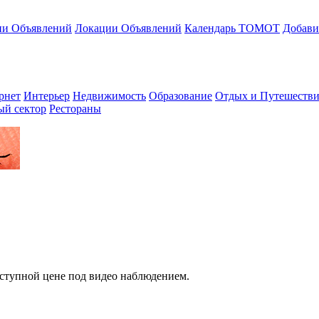
ии Объявлений
Локации Объявлений
Календарь ТОМОТ
Добави
рнет
Интерьер
Недвижимость
Образование
Отдых и Путешестви
ый сектор
Рестораны
оступной цене под видео наблюдением.