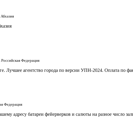
 Абхазия
бхазия
ть Российская Федерация
е. Лучшее агентство города по версии УПН-2024. Оплата по фак
кая Федерация
шему адресу батареи фейерверков и салюты на разное число за