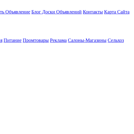
ть Объявление
Блог Доски Объявлений
Контакты
Карта Сайта
я
Питание
Промтовары
Реклама
Салоны-Магазины
Сельхоз