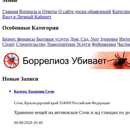
Меню
Главная
Вопросы и Ответы
О сайте доски объявлений
Категор
Вход в Личный Кабинет
Особенные Категории
Бизнес финансы
Бытовые услуги
Дом, Сад, Уют
Здоровье
Инте
Спорт
Строительство
Транспортные Услуги
Фейерверки
Частн
Новые Записи
Камера Хранения Сочи
Сочи, Краснодарский край 354000 Российская Федерация
Хранение вещей на автовокзале Сочи и жд станции по д
06-08-2026 20:49