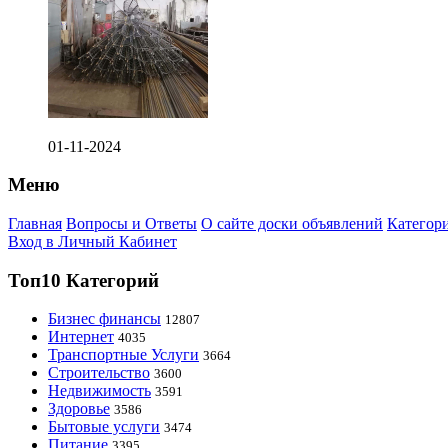
01-11-2024
Меню
Главная
Вопросы и Ответы
О сайте доски объявлений
Категор
Вход в Личный Кабинет
Топ10 Категорий
Бизнес финансы
12807
Интернет
4035
Транспортные Услуги
3664
Строительство
3600
Недвижимость
3591
Здоровье
3586
Бытовые услуги
3474
Питание
3395