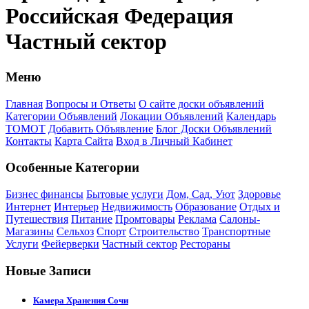
Российская Федерация
Частный сектор
Меню
Главная
Вопросы и Ответы
О сайте доски объявлений
Категории Объявлений
Локации Объявлений
Календарь
ТОМОТ
Добавить Объявление
Блог Доски Объявлений
Контакты
Карта Сайта
Вход в Личный Кабинет
Особенные Категории
Бизнес финансы
Бытовые услуги
Дом, Сад, Уют
Здоровье
Интернет
Интерьер
Недвижимость
Образование
Отдых и
Путешествия
Питание
Промтовары
Реклама
Салоны-
Магазины
Сельхоз
Спорт
Строительство
Транспортные
Услуги
Фейерверки
Частный сектор
Рестораны
Новые Записи
Камера Хранения Сочи