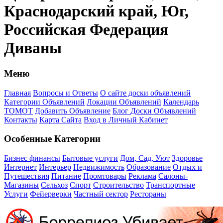
Краснодарский край, Юг,
Российская Федерация
Диваны
Меню
Главная
Вопросы и Ответы
О сайте доски объявлений
Категории Объявлений
Локации Объявлений
Календарь
ТОМОТ
Добавить Объявление
Блог Доски Объявлений
Контакты
Карта Сайта
Вход в Личный Кабинет
Особенные Категории
Бизнес финансы
Бытовые услуги
Дом, Сад, Уют
Здоровье
Интернет
Интерьер
Недвижимость
Образование
Отдых и
Путешествия
Питание
Промтовары
Реклама
Салоны-
Магазины
Сельхоз
Спорт
Строительство
Транспортные
Услуги
Фейерверки
Частный сектор
Рестораны