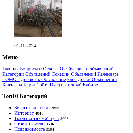
01-11-2024
Меню
Главная
Вопросы и Ответы
О сайте доски объявлений
Категории Объявлений
Локации Объявлений
Календарь
ТОМОТ
Добавить Объявление
Блог Доски Объявлений
Контакты
Карта Сайта
Вход в Личный Кабинет
Топ10 Категорий
Бизнес финансы
12809
Интернет
4041
Транспортные Услуги
3668
Строительство
3606
Недвижимость
3594