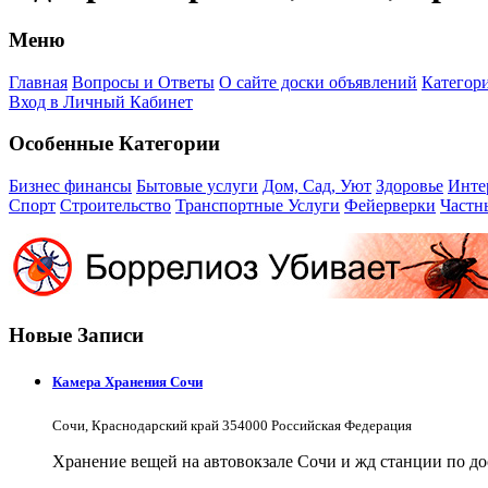
Меню
Главная
Вопросы и Ответы
О сайте доски объявлений
Категор
Вход в Личный Кабинет
Особенные Категории
Бизнес финансы
Бытовые услуги
Дом, Сад, Уют
Здоровье
Инте
Спорт
Строительство
Транспортные Услуги
Фейерверки
Частн
Новые Записи
Камера Хранения Сочи
Сочи, Краснодарский край 354000 Российская Федерация
Хранение вещей на автовокзале Сочи и жд станции по д