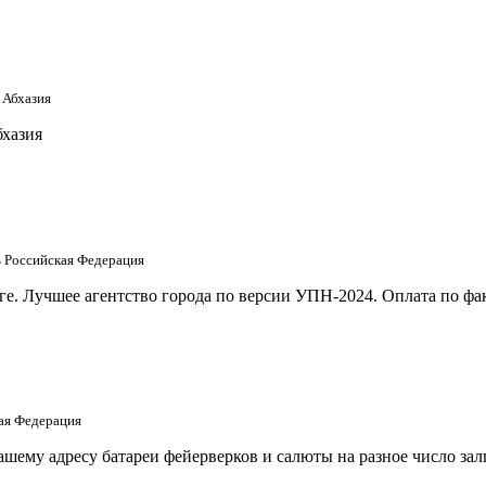
 Абхазия
бхазия
ть Российская Федерация
е. Лучшее агентство города по версии УПН-2024. Оплата по фак
кая Федерация
шему адресу батареи фейерверков и салюты на разное число за