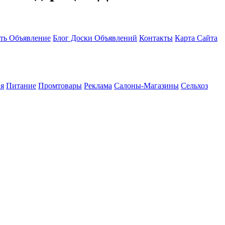
ть Объявление
Блог Доски Объявлений
Контакты
Карта Сайта
я
Питание
Промтовары
Реклама
Салоны-Магазины
Сельхоз