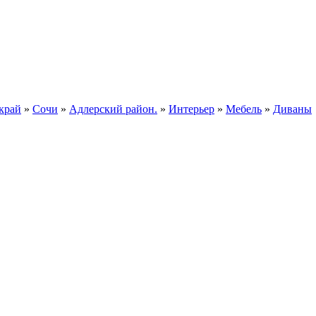
край
»
Сочи
»
Адлерский район.
»
Интерьер
»
Мебель
»
Диваны