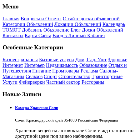
Меню
Главная
Вопросы и Ответы
О сайте доски объявлений
Категории Объявлений
Локации Объявлений
Календарь
ТОМОТ
Добавить Объявление
Блог Доски Объявлений
Контакты
Карта Сайта
Вход в Личный Кабинет
Особенные Категории
Бизнес финансы
Бытовые услуги
Дом, Сад, Уют
Здоровье
Интернет
Интерьер
Недвижимость
Образование
Отдых и
Путешествия
Питание
Промтовары
Реклама
Салоны-
Магазины
Сельхоз
Спорт
Строительство
Транспортные
Услуги
Фейерверки
Частный сектор
Рестораны
Новые Записи
Камера Хранения Сочи
Сочи, Краснодарский край 354000 Российская Федерация
Хранение вещей на автовокзале Сочи и жд станции по
доступной цене под видео наблюдением.