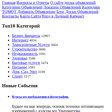
Главная
Вопросы и Ответы
О сайте доски объявлений
Категории Объявлений
Локации Объявлений
Календарь
ТОМОТ
Добавить Объявление
Блог Доски Объявлений
Контакты
Карта Сайта
Вход в Личный Кабинет
Топ10 Категорий
Бизнес финансы
12807
Интернет
4034
Транспортные Услуги
3664
Строительство
3600
Недвижимость
3591
Здоровье
3586
Бытовые услуги
3474
Питание
3395
Дом, Сад, Уют
3339
Спорт
3217
Новые События
Курсы seo изображения и фотографии.
Будьте на шаг впереди, освоив техники оптимизации
изображений с курсом seo Ультиматума.