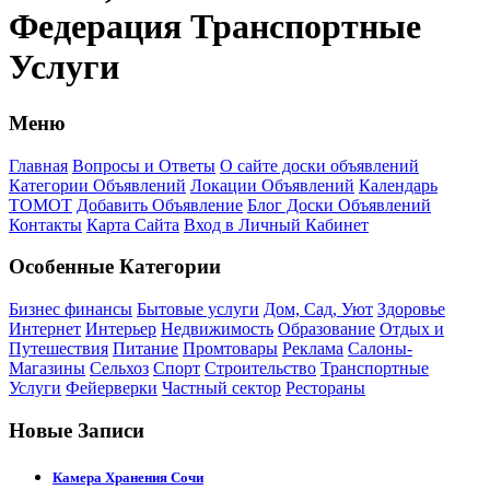
Федерация Транспортные
Услуги
Меню
Главная
Вопросы и Ответы
О сайте доски объявлений
Категории Объявлений
Локации Объявлений
Календарь
ТОМОТ
Добавить Объявление
Блог Доски Объявлений
Контакты
Карта Сайта
Вход в Личный Кабинет
Особенные Категории
Бизнес финансы
Бытовые услуги
Дом, Сад, Уют
Здоровье
Интернет
Интерьер
Недвижимость
Образование
Отдых и
Путешествия
Питание
Промтовары
Реклама
Салоны-
Магазины
Сельхоз
Спорт
Строительство
Транспортные
Услуги
Фейерверки
Частный сектор
Рестораны
Новые Записи
Камера Хранения Сочи