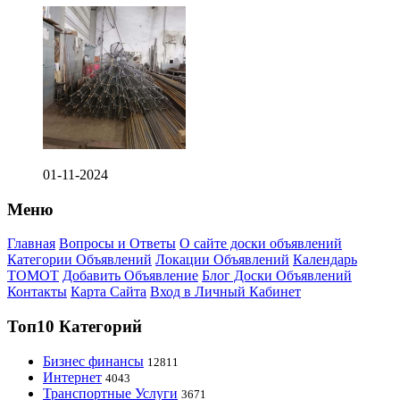
01-11-2024
Меню
Главная
Вопросы и Ответы
О сайте доски объявлений
Категории Объявлений
Локации Объявлений
Календарь
ТОМОТ
Добавить Объявление
Блог Доски Объявлений
Контакты
Карта Сайта
Вход в Личный Кабинет
Топ10 Категорий
Бизнес финансы
12811
Интернет
4043
Транспортные Услуги
3671