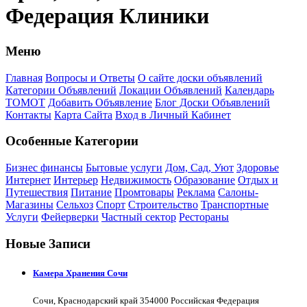
Федерация Клиники
Меню
Главная
Вопросы и Ответы
О сайте доски объявлений
Категории Объявлений
Локации Объявлений
Календарь
ТОМОТ
Добавить Объявление
Блог Доски Объявлений
Контакты
Карта Сайта
Вход в Личный Кабинет
Особенные Категории
Бизнес финансы
Бытовые услуги
Дом, Сад, Уют
Здоровье
Интернет
Интерьер
Недвижимость
Образование
Отдых и
Путешествия
Питание
Промтовары
Реклама
Салоны-
Магазины
Сельхоз
Спорт
Строительство
Транспортные
Услуги
Фейерверки
Частный сектор
Рестораны
Новые Записи
Камера Хранения Сочи
Сочи, Краснодарский край 354000 Российская Федерация