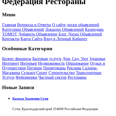
Федерация Рестораны
Меню
Главная
Вопросы и Ответы
О сайте доски объявлений
Категории Объявлений
Локации Объявлений
Календарь
ТОМОТ
Добавить Объявление
Блог Доски Объявлений
Контакты
Карта Сайта
Вход в Личный Кабинет
Особенные Категории
Бизнес финансы
Бытовые услуги
Дом, Сад, Уют
Здоровье
Интернет
Интерьер
Недвижимость
Образование
Отдых и
Путешествия
Питание
Промтовары
Реклама
Салоны-
Магазины
Сельхоз
Спорт
Строительство
Транспортные
Услуги
Фейерверки
Частный сектор
Рестораны
Новые Записи
Камера Хранения Сочи
Сочи, Краснодарский край 354000 Российская Федерация