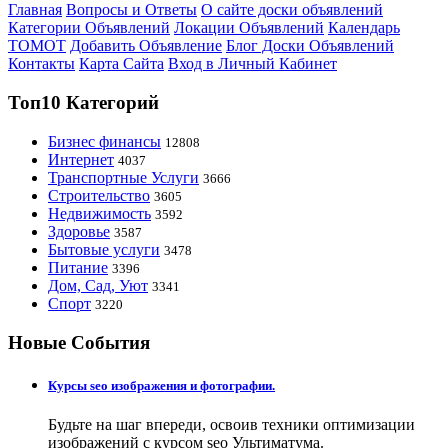
Главная
Вопросы и Ответы
О сайте доски объявлений
Категории Объявлений
Локации Объявлений
Календарь
ТОМОТ
Добавить Объявление
Блог Доски Объявлений
Контакты
Карта Сайта
Вход в Личный Кабинет
Топ10 Категорий
Бизнес финансы
12808
Интернет
4037
Транспортные Услуги
3666
Строительство
3605
Недвижимость
3592
Здоровье
3587
Бытовые услуги
3478
Питание
3396
Дом, Сад, Уют
3341
Спорт
3220
Новые События
Курсы seo изображения и фотографии.
Будьте на шаг впереди, освоив техники оптимизации
изображений с курсом seo Ультиматума.