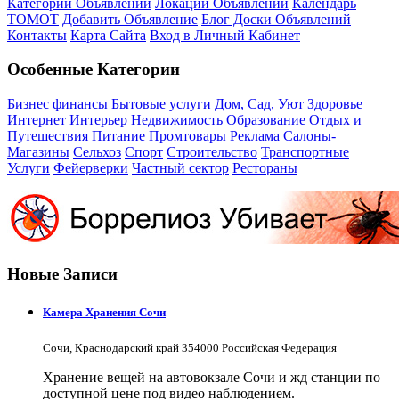
Категории Объявлений
Локации Объявлений
Календарь
ТОМОТ
Добавить Объявление
Блог Доски Объявлений
Контакты
Карта Сайта
Вход в Личный Кабинет
Особенные Категории
Бизнес финансы
Бытовые услуги
Дом, Сад, Уют
Здоровье
Интернет
Интерьер
Недвижимость
Образование
Отдых и
Путешествия
Питание
Промтовары
Реклама
Салоны-
Магазины
Сельхоз
Спорт
Строительство
Транспортные
Услуги
Фейерверки
Частный сектор
Рестораны
Новые Записи
Камера Хранения Сочи
Сочи, Краснодарский край 354000 Российская Федерация
Хранение вещей на автовокзале Сочи и жд станции по
доступной цене под видео наблюдением.