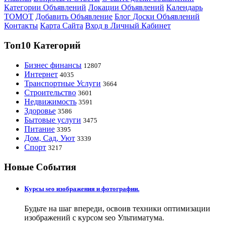
Категории Объявлений
Локации Объявлений
Календарь
ТОМОТ
Добавить Объявление
Блог Доски Объявлений
Контакты
Карта Сайта
Вход в Личный Кабинет
Топ10 Категорий
Бизнес финансы
12807
Интернет
4035
Транспортные Услуги
3664
Строительство
3601
Недвижимость
3591
Здоровье
3586
Бытовые услуги
3475
Питание
3395
Дом, Сад, Уют
3339
Спорт
3217
Новые События
Курсы seo изображения и фотографии.
Будьте на шаг впереди, освоив техники оптимизации
изображений с курсом seo Ультиматума.