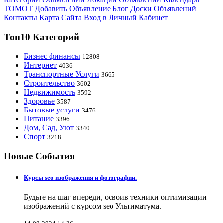
ТОМОТ
Добавить Объявление
Блог Доски Объявлений
Контакты
Карта Сайта
Вход в Личный Кабинет
Топ10 Категорий
Бизнес финансы
12808
Интернет
4036
Транспортные Услуги
3665
Строительство
3602
Недвижимость
3592
Здоровье
3587
Бытовые услуги
3476
Питание
3396
Дом, Сад, Уют
3340
Спорт
3218
Новые События
Курсы seo изображения и фотографии.
Будьте на шаг впереди, освоив техники оптимизации
изображений с курсом seo Ультиматума.