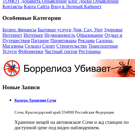
ТОМОТ
Добавить Объявление
Блог Доски Объявлений
Контакты
Карта Сайта
Вход в Личный Кабинет
Особенные Категории
Бизнес финансы
Бытовые услуги
Дом, Сад, Уют
Здоровье
Интернет
Интерьер
Недвижимость
Образование
Отдых и
Путешествия
Питание
Промтовары
Реклама
Салоны-
Магазины
Сельхоз
Спорт
Строительство
Транспортные
Услуги
Фейерверки
Частный сектор
Рестораны
Новые Записи
Камера Хранения Сочи
Сочи, Краснодарский край 354000 Российская Федерация
Хранение вещей на автовокзале Сочи и жд станции по
доступной цене под видео наблюдением.