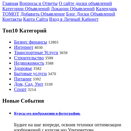
Главная
Вопросы и Ответы
О сайте доски объявлений
Категории Объявлений
Локации Объявлений
Календарь
ТОМОТ
Добавить Объявление
Блог Доски Объявлений
Контакты
Карта Сайта
Вход в Личный Кабинет
Топ10 Категорий
Бизнес финансы
12803
Интернет
4030
Транспортные Услуги
3659
Строительство
3599
Недвижимость
3588
Здоровье
3582
Бытовые услуги
3470
Питание
3392
Дом, Сад, Уют
3339
Спорт
3214
Новые События
Курсы seo изображения и фотографии.
Будьте на шаг впереди, освоив техники оптимизации
изображений с курсом seo Ультиматума.