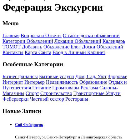
Федерация Экскурсии
Меню
Главная
Вопросы и Ответы
О сайте доски объявлений
Категории Объявлений
Локации Объявлений
Календарь
ТОМОТ
Добавить Объявление
Блог Доски Объявлений
Контакты
Карта Сайта
Вход в Личный Кабинет
Особенные Категории
Бизнес финансы
Бытовые услуги
Дом, Сад, Уют
Здоровье
Интернет
Интерьер
Недвижимость
Образование
Отдых и
Путешествия
Питание
Промтовары
Реклама
Салоны-
Магазины
Спорт
Строительство
Транспортные Услуги
Фейерверки
Частный сектор
Рестораны
Новые Записи
Спб Фейерверк
Санкт-Петербург, Санкт-Петербург и Ленинградская область