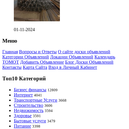
01-11-2024
Меню
Главная
Вопросы и Ответы
О сайте доски объявлений
Категории Объявлений
Локации Объявлений
Календарь
ТОМОТ
Добавить Объявление
Блог Доски Объявлений
Контакты
Карта Сайта
Вход в Личный Кабинет
Топ10 Категорий
Бизнес финансы
12809
Интернет
4041
Транспортные Услуги
3668
Строительство
3606
Недвижимость
3594
Здоровье
3591
Бытовые услуги
3479
Питание
3398