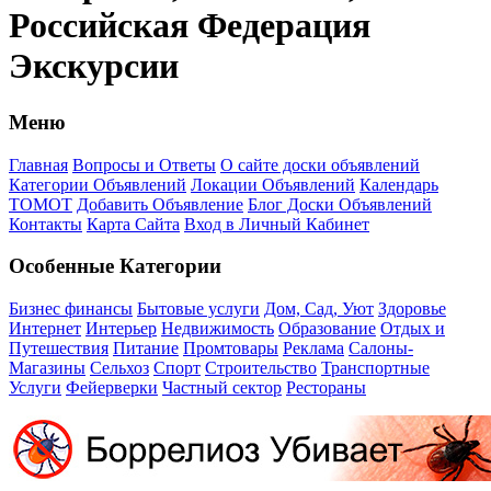
Российская Федерация
Экскурсии
Меню
Главная
Вопросы и Ответы
О сайте доски объявлений
Категории Объявлений
Локации Объявлений
Календарь
ТОМОТ
Добавить Объявление
Блог Доски Объявлений
Контакты
Карта Сайта
Вход в Личный Кабинет
Особенные Категории
Бизнес финансы
Бытовые услуги
Дом, Сад, Уют
Здоровье
Интернет
Интерьер
Недвижимость
Образование
Отдых и
Путешествия
Питание
Промтовары
Реклама
Салоны-
Магазины
Сельхоз
Спорт
Строительство
Транспортные
Услуги
Фейерверки
Частный сектор
Рестораны