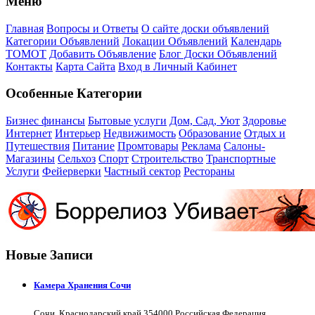
Меню
Главная
Вопросы и Ответы
О сайте доски объявлений
Категории Объявлений
Локации Объявлений
Календарь
ТОМОТ
Добавить Объявление
Блог Доски Объявлений
Контакты
Карта Сайта
Вход в Личный Кабинет
Особенные Категории
Бизнес финансы
Бытовые услуги
Дом, Сад, Уют
Здоровье
Интернет
Интерьер
Недвижимость
Образование
Отдых и
Путешествия
Питание
Промтовары
Реклама
Салоны-
Магазины
Сельхоз
Спорт
Строительство
Транспортные
Услуги
Фейерверки
Частный сектор
Рестораны
Новые Записи
Камера Хранения Сочи
Сочи, Краснодарский край 354000 Российская Федерация