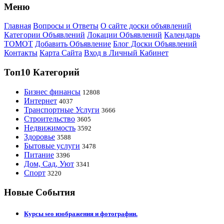
Меню
Главная
Вопросы и Ответы
О сайте доски объявлений
Категории Объявлений
Локации Объявлений
Календарь
ТОМОТ
Добавить Объявление
Блог Доски Объявлений
Контакты
Карта Сайта
Вход в Личный Кабинет
Топ10 Категорий
Бизнес финансы
12808
Интернет
4037
Транспортные Услуги
3666
Строительство
3605
Недвижимость
3592
Здоровье
3588
Бытовые услуги
3478
Питание
3396
Дом, Сад, Уют
3341
Спорт
3220
Новые События
Курсы seo изображения и фотографии.