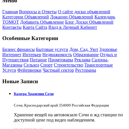
Меню
Главная
Вопросы и Ответы
О сайте доски объявлений
Категории Объявлений
Локации Объявлений
Календарь
ТОМОТ
Добавить Объявление
Блог Доски Объявлений
Контакты
Карта Сайта
Вход в Личный Кабинет
Особенные Категории
Бизнес финансы
Бытовые услуги
Дом, Сад, Уют
Здоровье
Интернет
Интерьер
Недвижимость
Образование
Отдых и
Путешествия
Питание
Промтовары
Реклама
Салоны-
Магазины
Сельхоз
Спорт
Строительство
Транспортные
Услуги
Фейерверки
Частный сектор
Рестораны
Новые Записи
Камера Хранения Сочи
Сочи, Краснодарский край 354000 Российская Федерация
Хранение вещей на автовокзале Сочи и жд станции по
доступной цене под видео наблюдением.