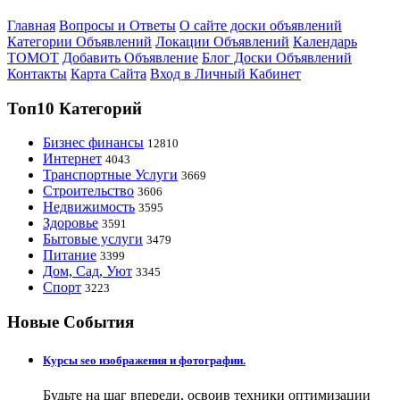
Главная
Вопросы и Ответы
О сайте доски объявлений
Категории Объявлений
Локации Объявлений
Календарь
ТОМОТ
Добавить Объявление
Блог Доски Объявлений
Контакты
Карта Сайта
Вход в Личный Кабинет
Топ10 Категорий
Бизнес финансы
12810
Интернет
4043
Транспортные Услуги
3669
Строительство
3606
Недвижимость
3595
Здоровье
3591
Бытовые услуги
3479
Питание
3399
Дом, Сад, Уют
3345
Спорт
3223
Новые События
Курсы seo изображения и фотографии.
Будьте на шаг впереди, освоив техники оптимизации