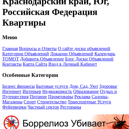
Краснодарский край, Юг,
Российская Федерация
Квартиры
Меню
Главная
Вопросы и Ответы
О сайте доски объявлений
Категории Объявлений
Локации Объявлений
Календарь
ТОМОТ
Добавить Объявление
Блог Доски Объявлений
Контакты
Карта Сайта
Вход в Личный Кабинет
Особенные Категории
Бизнес финансы
Бытовые услуги
Дом, Сад, Уют
Здоровье
Интернет
Интерьер
Недвижимость
Образование
Отдых и
Путешествия
Питание
Промтовары
Реклама
Салоны-
Магазины
Спорт
Строительство
Транспортные Услуги
Фейерверки
Частный сектор
Рестораны