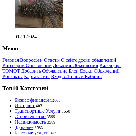
01-11-2024
Меню
Главная
Вопросы и Ответы
О сайте доски объявлений
Категории Объявлений
Локации Объявлений
Календарь
ТОМОТ
Добавить Объявление
Блог Доски Объявлений
Контакты
Карта Сайта
Вход в Личный Кабинет
Топ10 Категорий
Бизнес финансы
12805
Интернет
4031
Транспортные Услуги
3660
Строительство
3599
Недвижимость
3589
Здоровье
3583
Бытовые услуги
3471