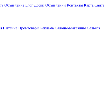
ть Объявление
Блог Доски Объявлений
Контакты
Карта Сайта
я
Питание
Промтовары
Реклама
Салоны-Магазины
Сельхоз