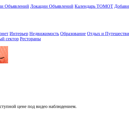
ии Объявлений
Локации Объявлений
Календарь ТОМОТ
Добави
рнет
Интерьер
Недвижимость
Образование
Отдых и Путешестви
ый сектор
Рестораны
оступной цене под видео наблюдением.