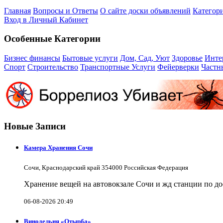
Главная
Вопросы и Ответы
О сайте доски объявлений
Категор
Вход в Личный Кабинет
Особенные Категории
Бизнес финансы
Бытовые услуги
Дом, Сад, Уют
Здоровье
Инте
Спорт
Строительство
Транспортные Услуги
Фейерверки
Частн
Новые Записи
Камера Хранения Сочи
Сочи, Краснодарский край 354000 Российская Федерация
Хранение вещей на автовокзале Сочи и жд станции по д
06-08-2026 20:49
Винодельня «Отырба»