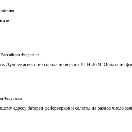
 Абхазия
бхазия
ть Российская Федерация
е. Лучшее агентство города по версии УПН-2024. Оплата по фак
кая Федерация
шему адресу батареи фейерверков и салюты на разное число за