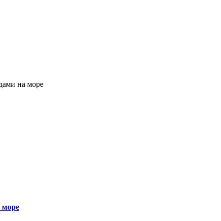
дами на море
 море