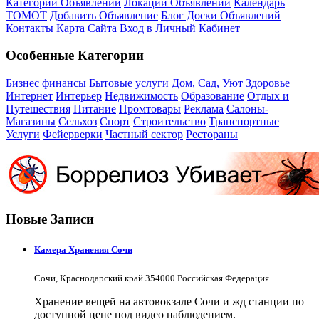
Категории Объявлений
Локации Объявлений
Календарь
ТОМОТ
Добавить Объявление
Блог Доски Объявлений
Контакты
Карта Сайта
Вход в Личный Кабинет
Особенные Категории
Бизнес финансы
Бытовые услуги
Дом, Сад, Уют
Здоровье
Интернет
Интерьер
Недвижимость
Образование
Отдых и
Путешествия
Питание
Промтовары
Реклама
Салоны-
Магазины
Сельхоз
Спорт
Строительство
Транспортные
Услуги
Фейерверки
Частный сектор
Рестораны
Новые Записи
Камера Хранения Сочи
Сочи, Краснодарский край 354000 Российская Федерация
Хранение вещей на автовокзале Сочи и жд станции по
доступной цене под видео наблюдением.