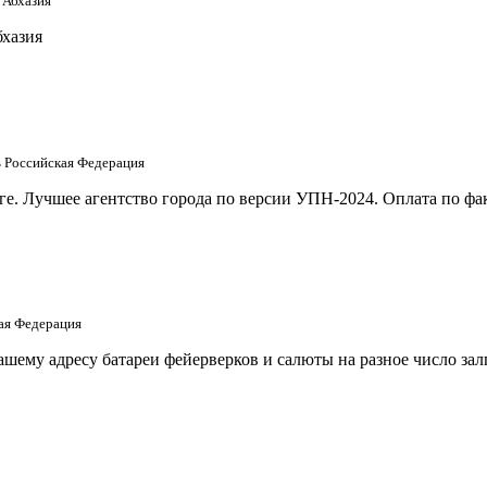
 Абхазия
бхазия
ть Российская Федерация
е. Лучшее агентство города по версии УПН-2024. Оплата по фак
кая Федерация
шему адресу батареи фейерверков и салюты на разное число за