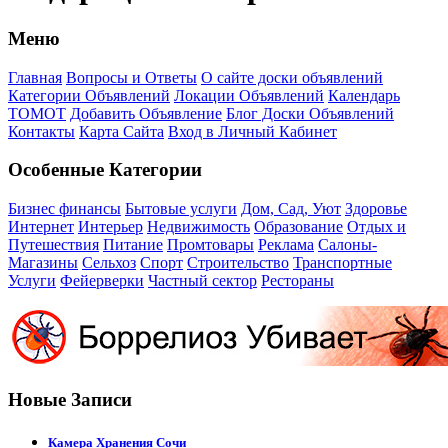
Меню
Главная
Вопросы и Ответы
О сайте доски объявлений
Категории Объявлений
Локации Объявлений
Календарь
ТОМОТ
Добавить Объявление
Блог Доски Объявлений
Контакты
Карта Сайта
Вход в Личный Кабинет
Особенные Категории
Бизнес финансы
Бытовые услуги
Дом, Сад, Уют
Здоровье
Интернет
Интерьер
Недвижимость
Образование
Отдых и
Путешествия
Питание
Промтовары
Реклама
Салоны-
Магазины
Сельхоз
Спорт
Строительство
Транспортные
Услуги
Фейерверки
Частный сектор
Рестораны
Новые Записи
Камера Хранения Сочи