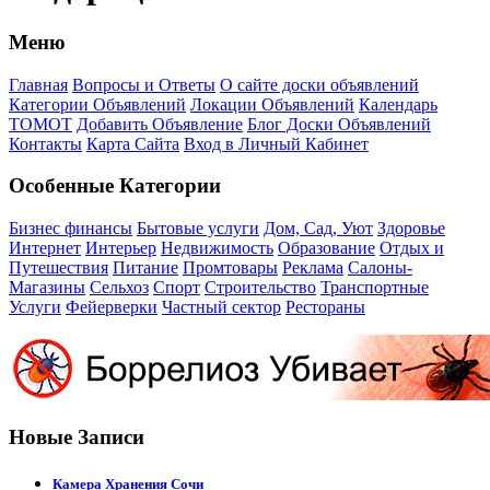
Меню
Главная
Вопросы и Ответы
О сайте доски объявлений
Категории Объявлений
Локации Объявлений
Календарь
ТОМОТ
Добавить Объявление
Блог Доски Объявлений
Контакты
Карта Сайта
Вход в Личный Кабинет
Особенные Категории
Бизнес финансы
Бытовые услуги
Дом, Сад, Уют
Здоровье
Интернет
Интерьер
Недвижимость
Образование
Отдых и
Путешествия
Питание
Промтовары
Реклама
Салоны-
Магазины
Сельхоз
Спорт
Строительство
Транспортные
Услуги
Фейерверки
Частный сектор
Рестораны
Новые Записи
Камера Хранения Сочи