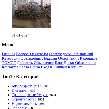
01-11-2024
Меню
Главная
Вопросы и Ответы
О сайте доски объявлений
Категории Объявлений
Локации Объявлений
Календарь
ТОМОТ
Добавить Объявление
Блог Доски Объявлений
Контакты
Карта Сайта
Вход в Личный Кабинет
Топ10 Категорий
Бизнес финансы
12807
Интернет
4035
Транспортные Услуги
3664
Строительство
3601
Недвижимость
3591
Здоровье
3586