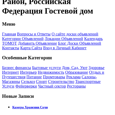
Район, Российская
Федерация Гостевой дом
Меню
Главная
Вопросы и Ответы
О сайте доски объявлений
Категории Объявлений
Локации Объявлений
Календарь
ТОМОТ
Добавить Объявление
Блог Доски Объявлений
Контакты
Карта Сайта
Вход в Личный Кабинет
Особенные Категории
Бизнес финансы
Бытовые услуги
Дом, Сад, Уют
Здоровье
Интернет
Интерьер
Недвижимость
Образование
Отдых и
Путешествия
Питание
Промтовары
Реклама
Салоны-
Магазины
Сельхоз
Спорт
Строительство
Транспортные
Услуги
Фейерверки
Частный сектор
Рестораны
Новые Записи
Камера Хранения Сочи