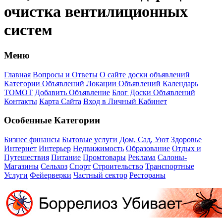
очистка вентилиционных
систем
Меню
Главная
Вопросы и Ответы
О сайте доски объявлений
Категории Объявлений
Локации Объявлений
Календарь
ТОМОТ
Добавить Объявление
Блог Доски Объявлений
Контакты
Карта Сайта
Вход в Личный Кабинет
Особенные Категории
Бизнес финансы
Бытовые услуги
Дом, Сад, Уют
Здоровье
Интернет
Интерьер
Недвижимость
Образование
Отдых и
Путешествия
Питание
Промтовары
Реклама
Салоны-
Магазины
Сельхоз
Спорт
Строительство
Транспортные
Услуги
Фейерверки
Частный сектор
Рестораны