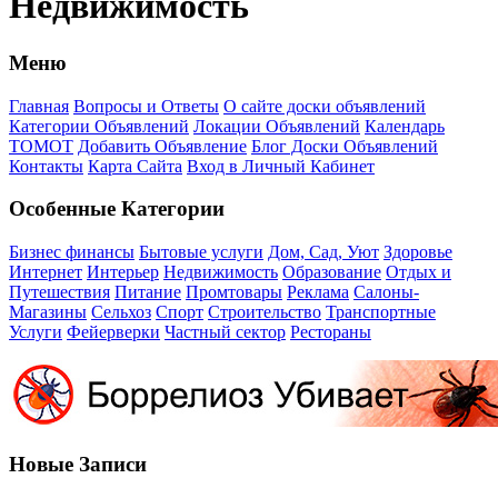
Недвижимость
Меню
Главная
Вопросы и Ответы
О сайте доски объявлений
Категории Объявлений
Локации Объявлений
Календарь
ТОМОТ
Добавить Объявление
Блог Доски Объявлений
Контакты
Карта Сайта
Вход в Личный Кабинет
Особенные Категории
Бизнес финансы
Бытовые услуги
Дом, Сад, Уют
Здоровье
Интернет
Интерьер
Недвижимость
Образование
Отдых и
Путешествия
Питание
Промтовары
Реклама
Салоны-
Магазины
Сельхоз
Спорт
Строительство
Транспортные
Услуги
Фейерверки
Частный сектор
Рестораны
Новые Записи