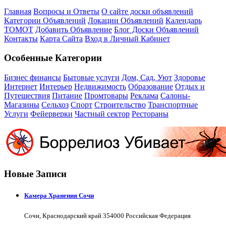
Главная
Вопросы и Ответы
О сайте доски объявлений
Категории Объявлений
Локации Объявлений
Календарь
ТОМОТ
Добавить Объявление
Блог Доски Объявлений
Контакты
Карта Сайта
Вход в Личный Кабинет
Особенные Категории
Бизнес финансы
Бытовые услуги
Дом, Сад, Уют
Здоровье
Интернет
Интерьер
Недвижимость
Образование
Отдых и
Путешествия
Питание
Промтовары
Реклама
Салоны-
Магазины
Сельхоз
Спорт
Строительство
Транспортные
Услуги
Фейерверки
Частный сектор
Рестораны
Новые Записи
Камера Хранения Сочи
Сочи, Краснодарский край 354000 Российская Федерация