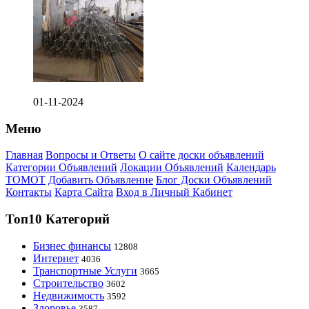
01-11-2024
Меню
Главная
Вопросы и Ответы
О сайте доски объявлений
Категории Объявлений
Локации Объявлений
Календарь
ТОМОТ
Добавить Объявление
Блог Доски Объявлений
Контакты
Карта Сайта
Вход в Личный Кабинет
Топ10 Категорий
Бизнес финансы
12808
Интернет
4036
Транспортные Услуги
3665
Строительство
3602
Недвижимость
3592
Здоровье
3587