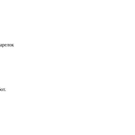
тарелок
от.