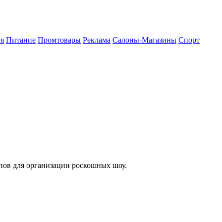
я
Питание
Промтовары
Реклама
Салоны-Магазины
Спорт
лпов для организации роскошных шоу.