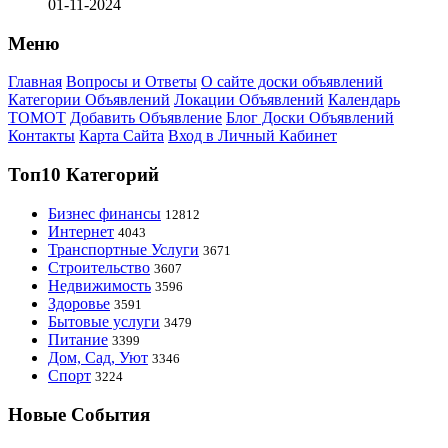
01-11-2024
Меню
Главная
Вопросы и Ответы
О сайте доски объявлений
Категории Объявлений
Локации Объявлений
Календарь
ТОМОТ
Добавить Объявление
Блог Доски Объявлений
Контакты
Карта Сайта
Вход в Личный Кабинет
Топ10 Категорий
Бизнес финансы
12812
Интернет
4043
Транспортные Услуги
3671
Строительство
3607
Недвижимость
3596
Здоровье
3591
Бытовые услуги
3479
Питание
3399
Дом, Сад, Уют
3346
Спорт
3224
Новые События