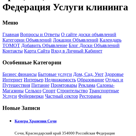
Федерация Услуги клининга
Меню
Главная
Вопросы и Ответы
О сайте доски объявлений
Категории Объявлений
Локации Объявлений
Календарь
ТОМОТ
Добавить Объявление
Блог Доски Объявлений
Контакты
Карта Сайта
Вход в Личный Кабинет
Особенные Категории
Бизнес финансы
Бытовые услуги
Дом, Сад, Уют
Здоровье
Интернет
Интерьер
Недвижимость
Образование
Отдых и
Путешествия
Питание
Промтовары
Реклама
Салоны-
Магазины
Сельхоз
Спорт
Строительство
Транспортные
Услуги
Фейерверки
Частный сектор
Рестораны
Новые Записи
Камера Хранения Сочи
Сочи, Краснодарский край 354000 Российская Федерация