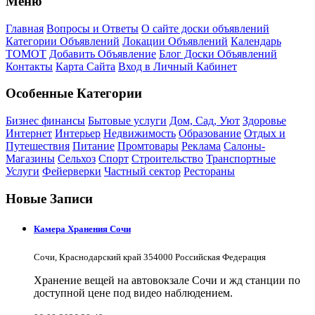
Меню
Главная
Вопросы и Ответы
О сайте доски объявлений
Категории Объявлений
Локации Объявлений
Календарь
ТОМОТ
Добавить Объявление
Блог Доски Объявлений
Контакты
Карта Сайта
Вход в Личный Кабинет
Особенные Категории
Бизнес финансы
Бытовые услуги
Дом, Сад, Уют
Здоровье
Интернет
Интерьер
Недвижимость
Образование
Отдых и
Путешествия
Питание
Промтовары
Реклама
Салоны-
Магазины
Сельхоз
Спорт
Строительство
Транспортные
Услуги
Фейерверки
Частный сектор
Рестораны
Новые Записи
Камера Хранения Сочи
Сочи, Краснодарский край 354000 Российская Федерация
Хранение вещей на автовокзале Сочи и жд станции по
доступной цене под видео наблюдением.