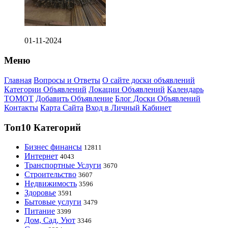
01-11-2024
Меню
Главная
Вопросы и Ответы
О сайте доски объявлений
Категории Объявлений
Локации Объявлений
Календарь
ТОМОТ
Добавить Объявление
Блог Доски Объявлений
Контакты
Карта Сайта
Вход в Личный Кабинет
Топ10 Категорий
Бизнес финансы
12811
Интернет
4043
Транспортные Услуги
3670
Строительство
3607
Недвижимость
3596
Здоровье
3591
Бытовые услуги
3479
Питание
3399
Дом, Сад, Уют
3346