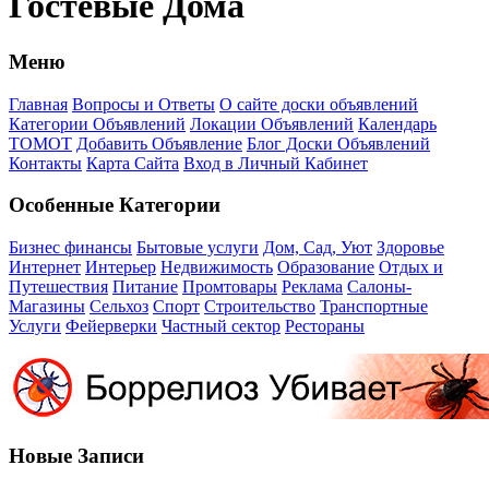
Гостевые Дома
Меню
Главная
Вопросы и Ответы
О сайте доски объявлений
Категории Объявлений
Локации Объявлений
Календарь
ТОМОТ
Добавить Объявление
Блог Доски Объявлений
Контакты
Карта Сайта
Вход в Личный Кабинет
Особенные Категории
Бизнес финансы
Бытовые услуги
Дом, Сад, Уют
Здоровье
Интернет
Интерьер
Недвижимость
Образование
Отдых и
Путешествия
Питание
Промтовары
Реклама
Салоны-
Магазины
Сельхоз
Спорт
Строительство
Транспортные
Услуги
Фейерверки
Частный сектор
Рестораны
Новые Записи