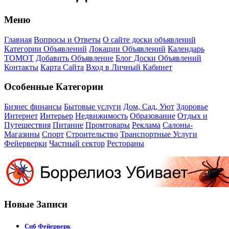
Меню
Главная
Вопросы и Ответы
О сайте доски объявлений
Категории Объявлений
Локации Объявлений
Календарь
ТОМОТ
Добавить Объявление
Блог Доски Объявлений
Контакты
Карта Сайта
Вход в Личный Кабинет
Особенные Категории
Бизнес финансы
Бытовые услуги
Дом, Сад, Уют
Здоровье
Интернет
Интерьер
Недвижимость
Образование
Отдых и
Путешествия
Питание
Промтовары
Реклама
Салоны-
Магазины
Спорт
Строительство
Транспортные Услуги
Фейерверки
Частный сектор
Рестораны
Новые Записи
Спб Фейерверк