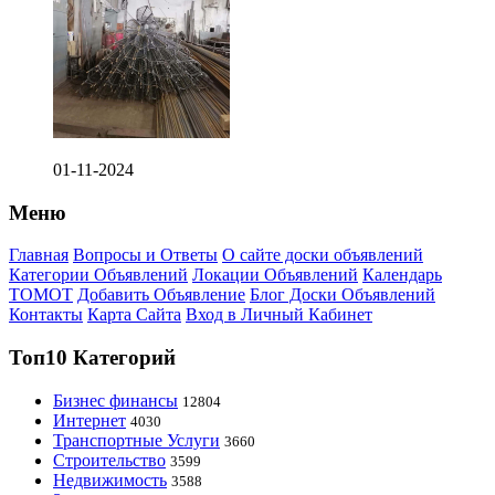
01-11-2024
Меню
Главная
Вопросы и Ответы
О сайте доски объявлений
Категории Объявлений
Локации Объявлений
Календарь
ТОМОТ
Добавить Объявление
Блог Доски Объявлений
Контакты
Карта Сайта
Вход в Личный Кабинет
Топ10 Категорий
Бизнес финансы
12804
Интернет
4030
Транспортные Услуги
3660
Строительство
3599
Недвижимость
3588