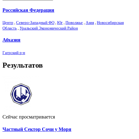
Российская Федерация
Центр
,
Северо-Западный ФО
,
Юг
,
Поволжье
,
Азия
,
Новосибирская
Область
,
Уральский Экономический Район
Абхазия
Гагрский р-н
Результатов
Сейчас просматривается
Частный Сектор Сочи у Моря