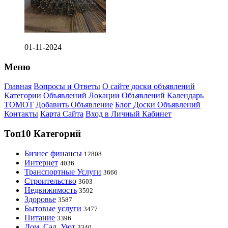
01-11-2024
Меню
Главная
Вопросы и Ответы
О сайте доски объявлений
Категории Объявлений
Локации Объявлений
Календарь
ТОМОТ
Добавить Объявление
Блог Доски Объявлений
Контакты
Карта Сайта
Вход в Личный Кабинет
Топ10 Категорий
Бизнес финансы
12808
Интернет
4036
Транспортные Услуги
3666
Строительство
3603
Недвижимость
3592
Здоровье
3587
Бытовые услуги
3477
Питание
3396
Дом, Сад, Уют
3340