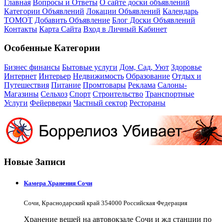
Главная
Вопросы и Ответы
О сайте доски объявлений
Категории Объявлений
Локации Объявлений
Календарь
ТОМОТ
Добавить Объявление
Блог Доски Объявлений
Контакты
Карта Сайта
Вход в Личный Кабинет
Особенные Категории
Бизнес финансы
Бытовые услуги
Дом, Сад, Уют
Здоровье
Интернет
Интерьер
Недвижимость
Образование
Отдых и
Путешествия
Питание
Промтовары
Реклама
Салоны-
Магазины
Сельхоз
Спорт
Строительство
Транспортные
Услуги
Фейерверки
Частный сектор
Рестораны
Новые Записи
Камера Хранения Сочи
Сочи, Краснодарский край 354000 Российская Федерация
Хранение вещей на автовокзале Сочи и жд станции по