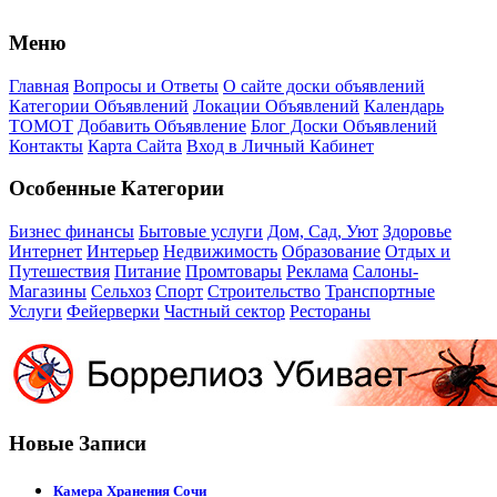
Меню
Главная
Вопросы и Ответы
О сайте доски объявлений
Категории Объявлений
Локации Объявлений
Календарь
ТОМОТ
Добавить Объявление
Блог Доски Объявлений
Контакты
Карта Сайта
Вход в Личный Кабинет
Особенные Категории
Бизнес финансы
Бытовые услуги
Дом, Сад, Уют
Здоровье
Интернет
Интерьер
Недвижимость
Образование
Отдых и
Путешествия
Питание
Промтовары
Реклама
Салоны-
Магазины
Сельхоз
Спорт
Строительство
Транспортные
Услуги
Фейерверки
Частный сектор
Рестораны
Новые Записи
Камера Хранения Сочи