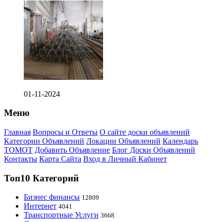
01-11-2024
Меню
Главная
Вопросы и Ответы
О сайте доски объявлений
Категории Объявлений
Локации Объявлений
Календарь
ТОМОТ
Добавить Объявление
Блог Доски Объявлений
Контакты
Карта Сайта
Вход в Личный Кабинет
Топ10 Категорий
Бизнес финансы
12809
Интернет
4041
Транспортные Услуги
3668