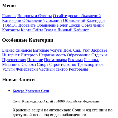
Меню
Главная
Вопросы и Ответы
О сайте доски объявлений
Категории Объявлений
Локации Объявлений
Календарь
ТОМОТ
Добавить Объявление
Блог Доски Объявлений
Контакты
Карта Сайта
Вход в Личный Кабинет
Особенные Категории
Бизнес финансы
Бытовые услуги
Дом, Сад, Уют
Здоровье
Интернет
Интерьер
Недвижимость
Образование
Отдых и
Путешествия
Питание
Промтовары
Реклама
Салоны-
Магазины
Сельхоз
Спорт
Строительство
Транспортные
Услуги
Фейерверки
Частный сектор
Рестораны
Новые Записи
Камера Хранения Сочи
Сочи, Краснодарский край 354000 Российская Федерация
Хранение вещей на автовокзале Сочи и жд станции по
доступной цене под видео наблюдением.