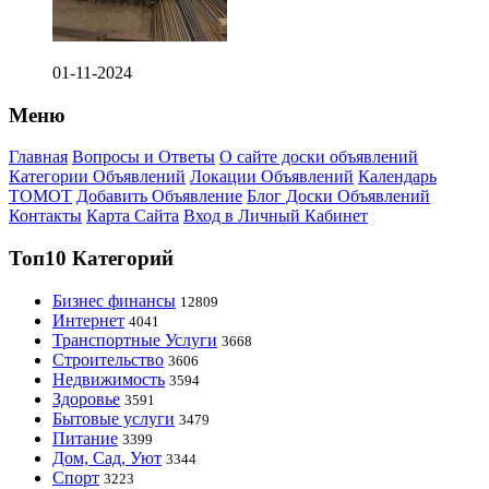
01-11-2024
Меню
Главная
Вопросы и Ответы
О сайте доски объявлений
Категории Объявлений
Локации Объявлений
Календарь
ТОМОТ
Добавить Объявление
Блог Доски Объявлений
Контакты
Карта Сайта
Вход в Личный Кабинет
Топ10 Категорий
Бизнес финансы
12809
Интернет
4041
Транспортные Услуги
3668
Строительство
3606
Недвижимость
3594
Здоровье
3591
Бытовые услуги
3479
Питание
3399
Дом, Сад, Уют
3344
Спорт
3223