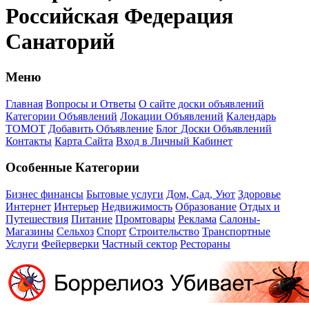
Российская Федерация
Санаторий
Меню
Главная
Вопросы и Ответы
О сайте доски объявлений
Категории Объявлений
Локации Объявлений
Календарь
ТОМОТ
Добавить Объявление
Блог Доски Объявлений
Контакты
Карта Сайта
Вход в Личный Кабинет
Особенные Категории
Бизнес финансы
Бытовые услуги
Дом, Сад, Уют
Здоровье
Интернет
Интерьер
Недвижимость
Образование
Отдых и
Путешествия
Питание
Промтовары
Реклама
Салоны-
Магазины
Сельхоз
Спорт
Строительство
Транспортные
Услуги
Фейерверки
Частный сектор
Рестораны