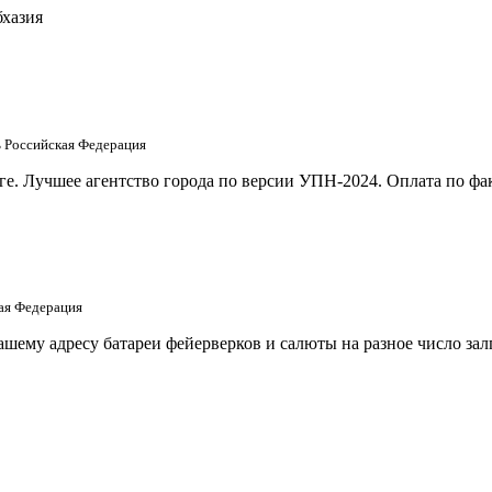
бхазия
ть Российская Федерация
е. Лучшее агентство города по версии УПН-2024. Оплата по фак
кая Федерация
шему адресу батареи фейерверков и салюты на разное число за