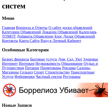
систем
Меню
Главная
Вопросы и Ответы
О сайте доски объявлений
Категории Объявлений
Локации Объявлений
Календарь
ТОМОТ
Добавить Объявление
Блог Доски Объявлений
Контакты
Карта Сайта
Вход в Личный Кабинет
Особенные Категории
Бизнес финансы
Бытовые услуги
Дом, Сад, Уют
Здоровье
Интернет
Интерьер
Недвижимость
Образование
Отдых и
Путешествия
Питание
Промтовары
Реклама
Салоны-
Магазины
Сельхоз
Спорт
Строительство
Транспортные
Услуги
Фейерверки
Частный сектор
Рестораны
Новые Записи