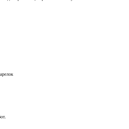
тарелок
от.