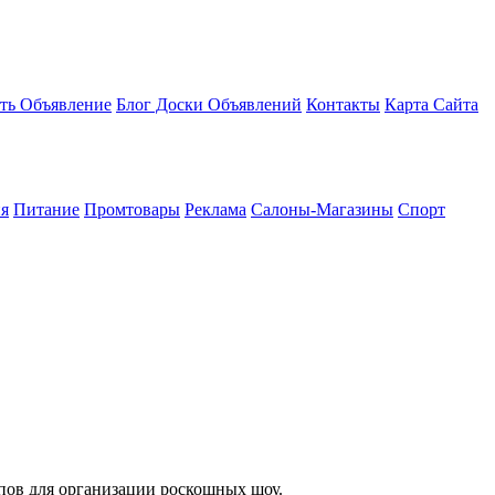
ть Объявление
Блог Доски Объявлений
Контакты
Карта Сайта
я
Питание
Промтовары
Реклама
Салоны-Магазины
Спорт
лпов для организации роскошных шоу.