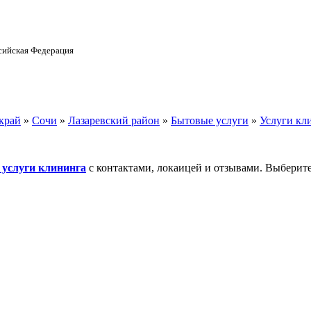
ссийская Федерация
край
»
Сочи
»
Лазаревский район
»
Бытовые услуги
»
Услуги кл
услуги клининга
с контактами, локаицей и отзывами. Выберит