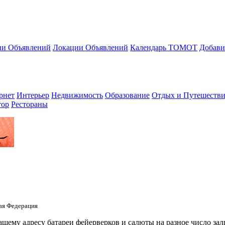
ии Объявлений
Локации Объявлений
Календарь ТОМОТ
Добави
рнет
Интерьер
Недвижимость
Образование
Отдых и Путешестви
тор
Рестораны
кая Федерация
шему адресу батареи фейерверков и салюты на разное число за