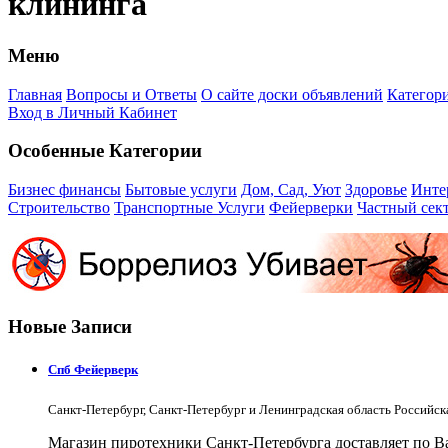
клининга
Меню
Главная
Вопросы и Ответы
О сайте доски объявлений
Категор
Вход в Личный Кабинет
Особенные Категории
Бизнес финансы
Бытовые услуги
Дом, Сад, Уют
Здоровье
Инте
Строительство
Транспортные Услуги
Фейерверки
Частный сек
Новые Записи
Спб Фейерверк
Санкт-Петербург, Санкт-Петербург и Ленинградская область Российс
Магазин пиротехники Санкт-Петербурга доставляет по Ва