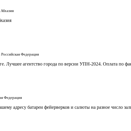
 Абхазия
бхазия
ть Российская Федерация
е. Лучшее агентство города по версии УПН-2024. Оплата по фак
кая Федерация
шему адресу батареи фейерверков и салюты на разное число за