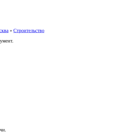
сква
»
Строительство
умент.
чи.