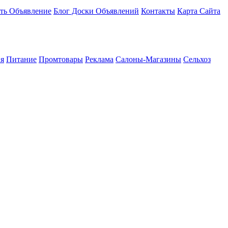
ть Объявление
Блог Доски Объявлений
Контакты
Карта Сайта
я
Питание
Промтовары
Реклама
Салоны-Магазины
Сельхоз