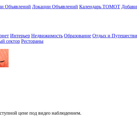
ии Объявлений
Локации Объявлений
Календарь ТОМОТ
Добави
рнет
Интерьер
Недвижимость
Образование
Отдых и Путешестви
ый сектор
Рестораны
оступной цене под видео наблюдением.