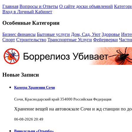
Главная
Вопросы и Ответы
О сайте доски объявлений
Категор
Вход в Личный Кабинет
Особенные Категории
Бизнес финансы
Бытовые услуги
Дом, Сад, Уют
Здоровье
Инте
Спорт
Строительство
Транспортные Услуги
Фейерверки
Частн
Новые Записи
Камера Хранения Сочи
Сочи, Краснодарский край 354000 Российская Федерация
Хранение вещей на автовокзале Сочи и жд станции по д
06-08-2026 20:49
Винодельня «Отырба»