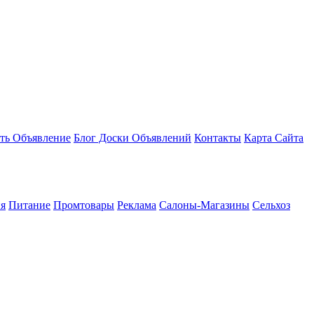
ть Объявление
Блог Доски Объявлений
Контакты
Карта Сайта
я
Питание
Промтовары
Реклама
Салоны-Магазины
Сельхоз