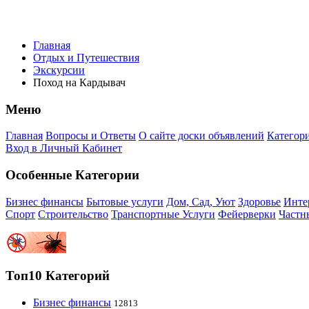
Главная
Отдых и Путешествия
Экскурсии
Поход на Кардывач
Меню
Главная
Вопросы и Ответы
О сайте доски объявлений
Категор
Вход в Личный Кабинет
Особенные Категории
Бизнес финансы
Бытовые услуги
Дом, Сад, Уют
Здоровье
Инте
Спорт
Строительство
Транспортные Услуги
Фейерверки
Частн
Топ10 Категорий
Бизнес финансы
12813