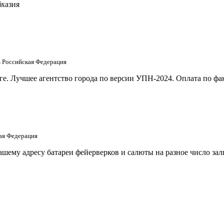
бхазия
ть Российская Федерация
е. Лучшее агентство города по версии УПН-2024. Оплата по фак
кая Федерация
шему адресу батареи фейерверков и салюты на разное число за