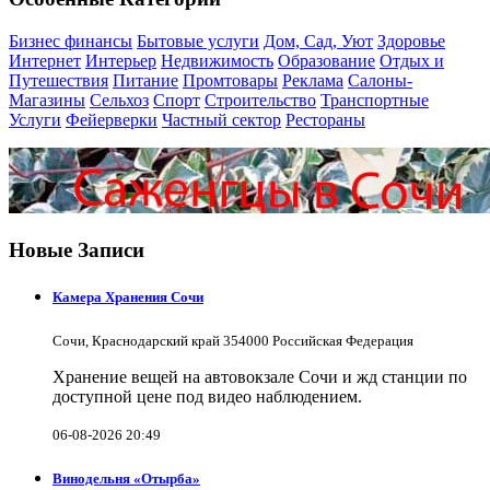
Бизнес финансы
Бытовые услуги
Дом, Сад, Уют
Здоровье
Интернет
Интерьер
Недвижимость
Образование
Отдых и
Путешествия
Питание
Промтовары
Реклама
Салоны-
Магазины
Сельхоз
Спорт
Строительство
Транспортные
Услуги
Фейерверки
Частный сектор
Рестораны
Новые Записи
Камера Хранения Сочи
Сочи, Краснодарский край 354000 Российская Федерация
Хранение вещей на автовокзале Сочи и жд станции по
доступной цене под видео наблюдением.
06-08-2026 20:49
Винодельня «Отырба»