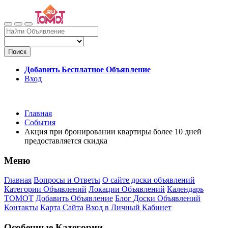
Поиск
Добавить Бесплатное Объявление
Вход
Главная
События
Акция при бронировании квартиры более 10 дней
предоставляется скидка
Меню
Главная
Вопросы и Ответы
О сайте доски объявлений
Категории Объявлений
Локации Объявлений
Календарь
ТОМОТ
Добавить Объявление
Блог Доски Объявлений
Контакты
Карта Сайта
Вход в Личный Кабинет
Особенные Категории