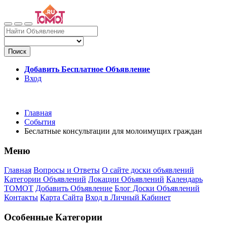
Поиск
Добавить Бесплатное Объявление
Вход
Главная
События
Беслатные консультации для молоимущих граждан
Меню
Главная
Вопросы и Ответы
О сайте доски объявлений
Категории Объявлений
Локации Объявлений
Календарь
ТОМОТ
Добавить Объявление
Блог Доски Объявлений
Контакты
Карта Сайта
Вход в Личный Кабинет
Особенные Категории