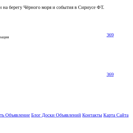
и на берегу Чёрного моря и события в Сириусе ФТ.
369
рация
369
ть Объявление
Блог Доски Объявлений
Контакты
Карта Сайта